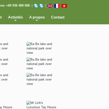
ine:
+84 936 489 068
|
|
t
Activités
A propos
Contact